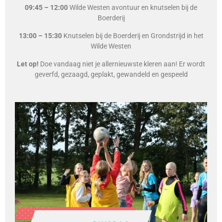
09:45 – 12:00
Wilde Westen avontuur en knutselen bij de
Boerderij
13:00 – 15:30
Knutselen bij de Boerderij en Grondstrijd in het
Wilde Westen
Let op!
Doe vandaag niet je allernieuwste kleren aan! Er wordt
geverfd, gezaagd, geplakt, gewandeld en gespeeld