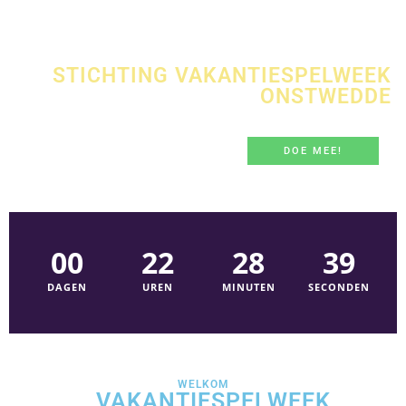
2026
STICHTING VAKANTIESPELWEEK
ONSTWEDDE
DE LEUKSTE WEEK VAN HET JAAR!
DOE MEE!
00
22
28
38
DAGEN
UREN
MINUTEN
SECONDEN
WELKOM
VAKANTIESPELWEEK